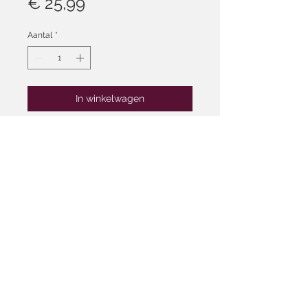
Prijs
€ 25,99
Aantal
*
In winkelwagen
Deze diep hydraterende conditioner
ontwart en voedt het haar, waardoor
haarbreuk, droogheid en pluis
worden voorkomen. Het herstelt
haarschade waardoor het haar
gevoed, glanzend en zacht wordt!
Deze conditioner is fosfaat-,
parabeen- en sulfaatvrij!
Algemene voorwaarden
Ruilen & Retourneren