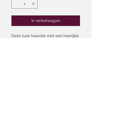
In winkelwagen
Deze luxe haarolie met een heerlijke
geur hydrateert, beschemt en
herstelt het haar wat resulteert in
gezonde, glanzende en sterke
haarlokken. Het bevat botanische
ingrediënten die het haar makkelijk
doorkambaar maken en droog en
pluizig haar helpen voorkomen.
Hello shiny & silky-smooth hair!
Algemene voorwaarden
Ruilen & Retourneren
Heb je een vraag over een van onze producten?