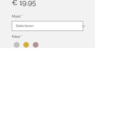
Prijs
€ 19,95
Maat
*
Kleur
*
Aantal
*
In winkelwagen
Algemene voorwaarden
Ruilen & Retourneren