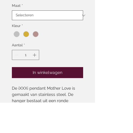
Maat
*
Kleur
*
Aantal
*
In winkelwagen
De iXXXi pendant Mother Love is
gemaakt van stainless steel. De
hanger bestaat uit een ronde
pendant voorzien van teksten en
hartjes.
Pendant small heeft een diameter
van 19 millimeter.