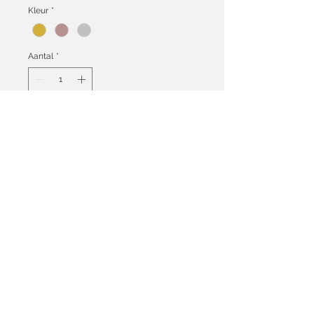
Kleur
*
Aantal
*
In winkelwagen
Subtiel design met twee hartjes:
open hartje en parelmoer hartje
Hypoallergeen en nikkelvrij -
huidvriendelijk
Algemene voorwaarden
Ruilen & Retourneren
Heb je een vraag over een van onze producten?
Neem dan
contact
met ons op.