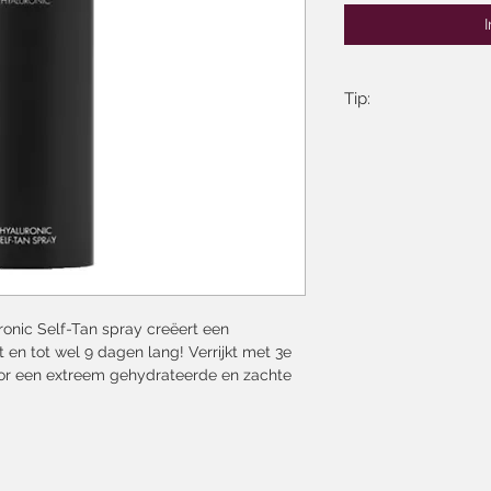
Tip:
gebruik onze Brush
aanbrengen of bijw
Tanning Spray op h
onze Glove voor he
WERELDWIJD EEN
De Hyaluronic Self-
tanning spray die ve
generatie Hyaluro
nic Self-Tan spray creëert een
Dit nieuwe en meest
 en tot wel 9 dagen lang! Verrijkt met 3e
vanwege haar verzo
or een extreem gehydrateerde en zachte
enige hyaluronzuur
het verbetert de hu
vorming van collag
superieure moisturi
Deze vegan zelfbrui