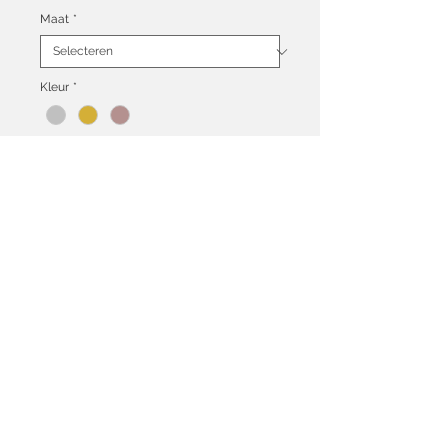
Maat
*
Kleur
*
Aantal
*
In winkelwagen
Algemene voorwaarden
Ruilen & Retourneren
Heb je een vraag over een van onze producten?