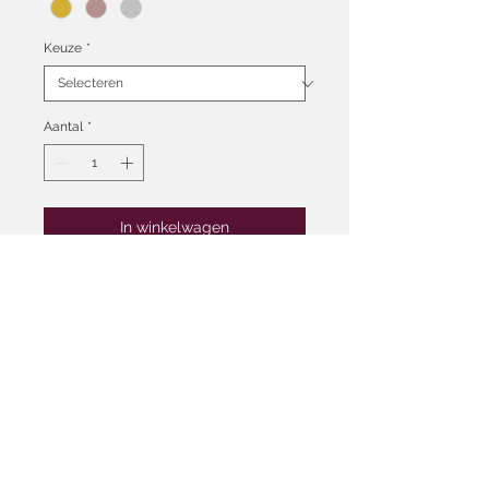
Keuze
*
Aantal
*
In winkelwagen
Oorbellen Gleam 34,95
Ketting Glimmer (40 cm) 34,95
Ring Serein 27,50 (ring maat
16,17,18,19) alleen verkrijgbaar in
goud of zilver
te vinden onder iXXXi Fame ring
4mm.
Los of als set verkrijgbaar.