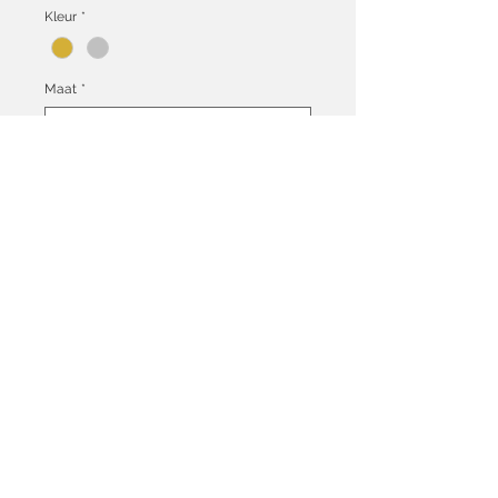
Kleur
*
Maat
*
Aantal
*
In winkelwagen
Algemene voorwaarden
Ruilen & Retourneren
Heb je een vraag over een van onze producten?
Neem dan
contact
met ons op.